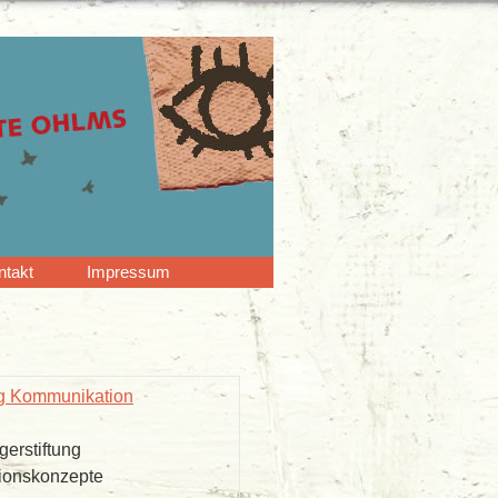
ntakt
Impressum
ng Kommunikation
erstiftung
ionskonzepte