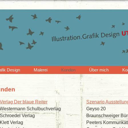
afik Design
Malerei
Kunden
Über mich
Ko
unden
Verlag Der blaue Reiter
Szenario Ausstellu
Westermann Schulbuchverlag
Geyso 20
Schroedel Verlag
Braunschweiger Bürg
Klett Verlag
Peeters Kommunkat