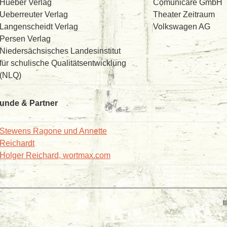
Hueber Verlag
Comunicare GmbH
Ueberreuter Verlag
Theater Zeitraum
Langenscheidt Verlag
Volkswagen AG
Persen Verlag
Niedersächsisches Landesinstitut
für schulische Qualitätsentwicklung
(NLQ)
unde & Partner
Stewens Ragone und Annette
Reichardt
Holger Reichard, wortmax.com
I